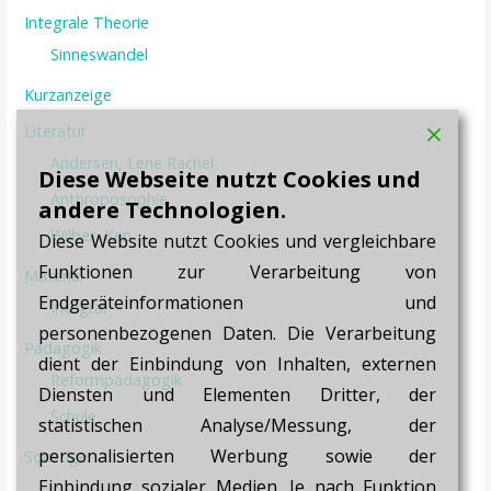
Integrale Theorie
Sinneswandel
Kurzanzeige
Literatur
Andersen, Lene Rachel
Diese Webseite nutzt Cookies und
Anthroposophie
andere Technologien.
Wilber, Ken
Diese Website nutzt Cookies und vergleichbare
Funktionen zur Verarbeitung von
Material
Endgeräteinformationen und
Integral
personenbezogenen Daten. Die Verarbeitung
Pädagogik
dient der Einbindung von Inhalten, externen
Reformpädagogik
Diensten und Elementen Dritter, der
Schule
statistischen Analyse/Messung, der
personalisierten Werbung sowie der
Sonstige
Einbindung sozialer Medien. Je nach Funktion