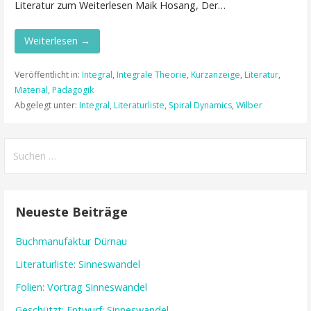
Literatur zum Weiterlesen Maik Hosang, Der…
Weiterlesen →
Veröffentlicht in:
Integral
,
Integrale Theorie
,
Kurzanzeige
,
Literatur
,
Material
,
Pädagogik
Abgelegt unter:
Integral
,
Literaturliste
,
Spiral Dynamics
,
Wilber
Suchen
nach:
Neueste Beiträge
Buchmanufaktur Dürnau
Literaturliste: Sinneswandel
Folien: Vortrag Sinneswandel
Geschützt: Entwurf: Sinneswandel