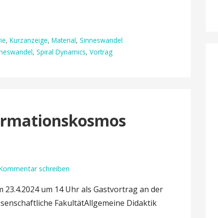
ie
,
Kurzanzeige
,
Material
,
Sinneswandel
nneswandel
,
Spiral Dynamics
,
Vortrag
formationskosmos
Kommentar schreiben
am 23.4.2024 um 14 Uhr als Gastvortrag an der
ssenschaftliche FakultätAllgemeine Didaktik