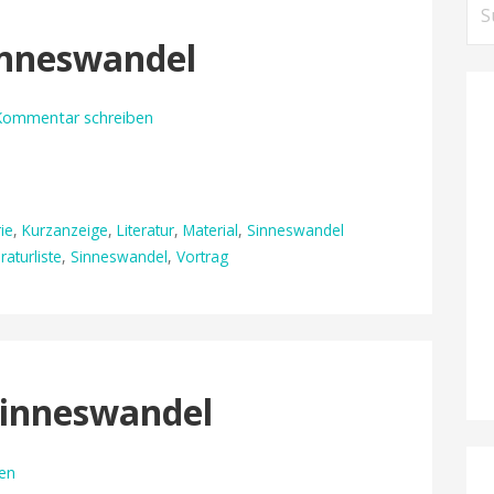
Su
nac
Sinneswandel
Kommentar schreiben
ie
,
Kurzanzeige
,
Literatur
,
Material
,
Sinneswandel
eraturliste
,
Sinneswandel
,
Vortrag
 Sinneswandel
en