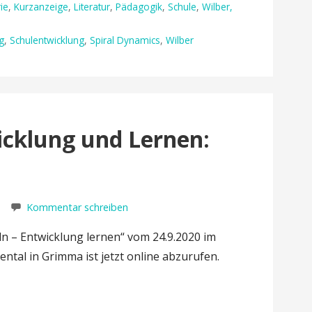
ie
,
Kurzanzeige
,
Literatur
,
Pädagogik
,
Schule
,
Wilber,
g
,
Schulentwicklung
,
Spiral Dynamics
,
Wilber
icklung und Lernen:
Kommentar schreiben
n – Entwicklung lernen“ vom 24.9.2020 im
tal in Grimma ist jetzt online abzurufen.