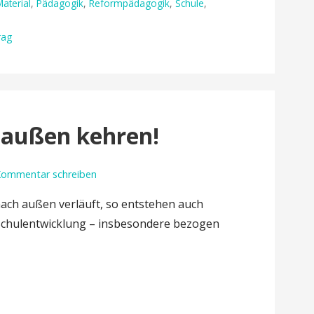
Material
,
Pädagogik
,
Reformpädagogik
,
Schule
,
rag
 außen kehren!
ommentar schreiben
ach außen verläuft, so entstehen auch
Schulentwicklung – insbesondere bezogen