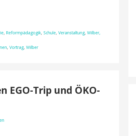
ie
,
Reformpädagogik
,
Schule
,
Veranstaltung
,
Wilber,
rnen
,
Vortrag
,
Wilber
en EGO-Trip und ÖKO-
en