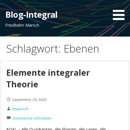
Zum
Inhalt
Blog-Integral
springen
Friedhelm Märsch
Schlagwort: Ebenen
Elemente integraler
Theorie
September 29, 2020
fmaersch
Kommentar schreiben
AQAL – Alle Quadranten, alle Ebenen, alle Linien, alle