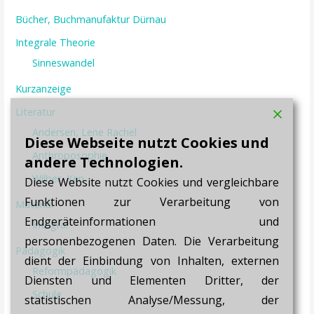
Bücher, Buchmanufaktur Dürnau
Integrale Theorie
Sinneswandel
Kurzanzeige
Literatur
Andersen, Lene Rachel
Diese Webseite nutzt Cookies und
Anthroposophie
andere Technologien.
Wilber, Ken
Diese Website nutzt Cookies und vergleichbare
Funktionen zur Verarbeitung von
Material
Endgeräteinformationen und
Integral
personenbezogenen Daten. Die Verarbeitung
Pädagogik
dient der Einbindung von Inhalten, externen
Reformpädagogik
Diensten und Elementen Dritter, der
Schule
statistischen Analyse/Messung, der