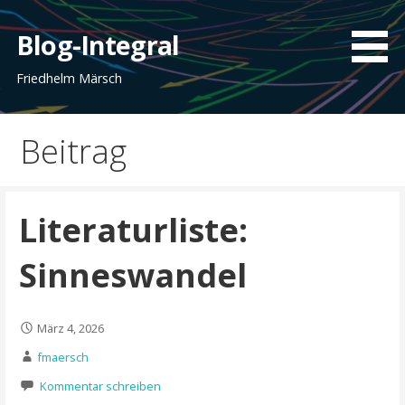
Zum
Inhalt
Blog-Integral
springen
Friedhelm Märsch
Beitrag
Literaturliste:
Sinneswandel
März 4, 2026
fmaersch
Kommentar schreiben