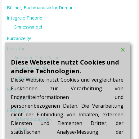
Bücher, Buchmanufaktur Dürnau
Integrale Theorie
Sinneswandel
Kurzanzeige
Literatur
Andersen, Lene Rachel
Diese Webseite nutzt Cookies und
Anthroposophie
andere Technologien.
Wilber, Ken
Diese Website nutzt Cookies und vergleichbare
Funktionen zur Verarbeitung von
Material
Endgeräteinformationen und
Integral
personenbezogenen Daten. Die Verarbeitung
Pädagogik
dient der Einbindung von Inhalten, externen
Reformpädagogik
Diensten und Elementen Dritter, der
Schule
statistischen Analyse/Messung, der