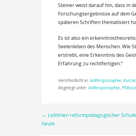
Steiner weist darauf hin, dass in 
Forschungsergebnisse auf dem Geb
späteren Schriften thematisiert h
Es ist also ein erkenntnistheore
Seelenleben des Menschen. Wie Ste
erstrebt, eine Erkenntnis des Geist
Erfahrung zu rechtfertigen.“
Veröffentlicht in:
Anthroposophie
,
Kurza
Abgelegt unter:
Anthroposophie
,
Philos
Beitragsnavigation
← Leitlinien reformpädagogischer Schul
heute