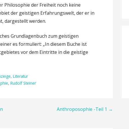
der Philosophie der Freiheit noch keine
iet der geistigen Erfahrungswelt, der er in
at, dargestellt werden.
tisches Grundlagenbuch zum geistigen
iner es formuliert: „In diesem Buche ist
gebietes vor dem Eintritte in die geistige
nzeige
,
Literatur
ophie
,
Rudolf Steiner
en
Anthroposophie -Teil 1 →