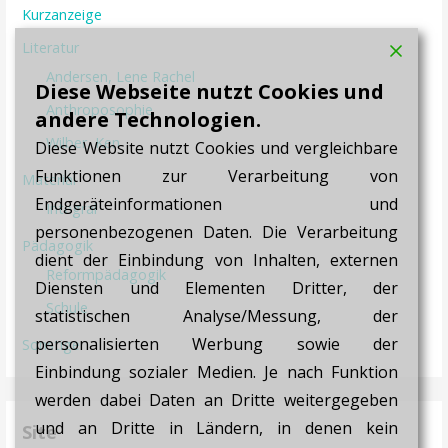
Kurzanzeige
Literatur
Andersen, Lene Rachel
Diese Webseite nutzt Cookies und
Anthroposophie
andere Technologien.
Wilber, Ken
Diese Website nutzt Cookies und vergleichbare
Funktionen zur Verarbeitung von
Material
Endgeräteinformationen und
Integral
personenbezogenen Daten. Die Verarbeitung
Pädagogik
dient der Einbindung von Inhalten, externen
Reformpädagogik
Diensten und Elementen Dritter, der
Schule
statistischen Analyse/Messung, der
personalisierten Werbung sowie der
Sonstige
Einbindung sozialer Medien. Je nach Funktion
werden dabei Daten an Dritte weitergegeben
und an Dritte in Ländern, in denen kein
Site