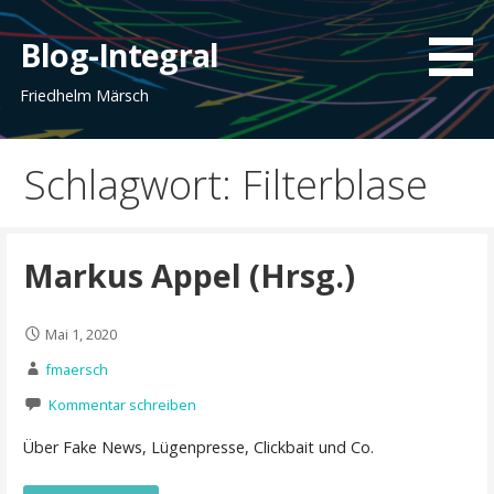
Zum
Inhalt
Blog-Integral
springen
Friedhelm Märsch
Schlagwort: Filterblase
Markus Appel (Hrsg.)
Mai 1, 2020
fmaersch
Kommentar schreiben
Über Fake News, Lügenpresse, Clickbait und Co.